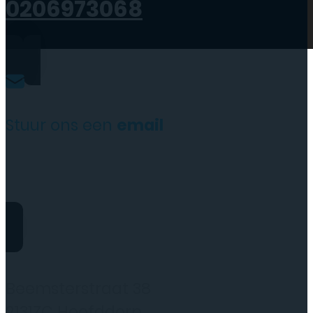
0206973068
Stuur ons een
email
website@rydotelecom.nl
Rydo Telecom
Beemsterstraat 38
2131ZC Hoofddorp