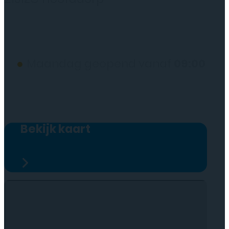
(wij werken alleen op afspraak)
●
Maandag geopend vanaf
09:00
Bekijk kaart