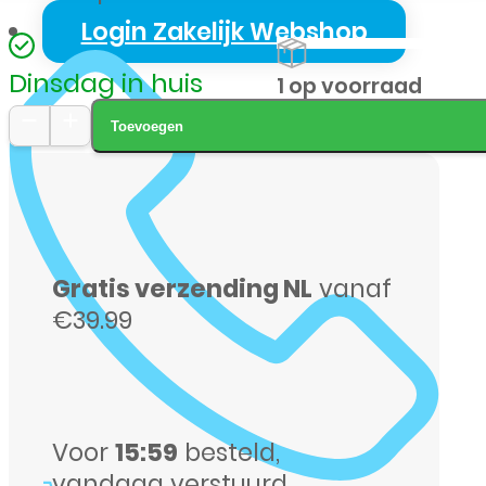
Login Zakelijk Webshop
Dinsdag in huis
1 op voorraad
Toevoegen
iPad
Mini
7
256GB
Gratis verzending NL
vanaf
wifi
€39.99
blauw
aantal
Voor
15:59
besteld,
vandaag verstuurd