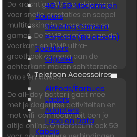
De krachtige A17 Pro-chip zorgt
4G / 5G Modems en
voor snelle prestaties en soepel
Routers
multitasking in zware apps en
Beveling Camera
games. De 12MP camera aan de
Portable (Bluetooth)
voorkant en 12MP ultra-
Speakers
groothoek camera aan de
Gigaset
achterkant maken schitterende
Telefoon Accessoires
foto’s en video’s.
AirPods/Earbuds
De all-day batterij gaat mee
Laders
met je dagelijkse activiteiten en
Adapters
met wifi-connectiviteit ben je
Laad en Data
altijd online. Ondersteunt ook 5G
Kabels
voor nog snellere verbindingen