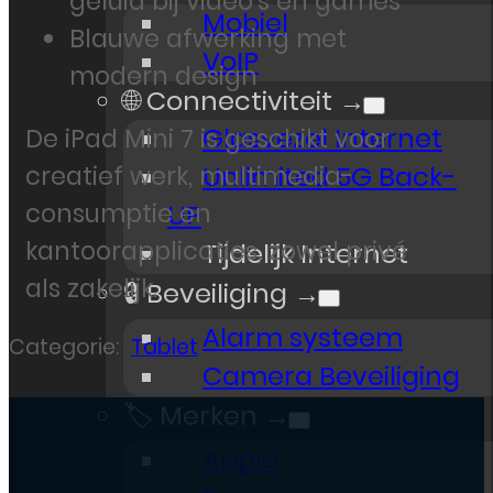
geluid bij video’s en games
Mobiel
Blauwe afwerking met
VoIP
modern design
🌐 Connectiviteit →
Glasvezel Internet
De iPad Mini 7 is geschikt voor
creatief werk, multimedia-
Unlimited 5G Back-
consumptie en
UP
kantoorapplicaties, zowel privé
Tijdelijk Internet
als zakelijk.
🔒 Beveiliging →
Alarm systeem
Categorie:
Tablet
Camera Beveiliging
🏷️ Merken →
Apple