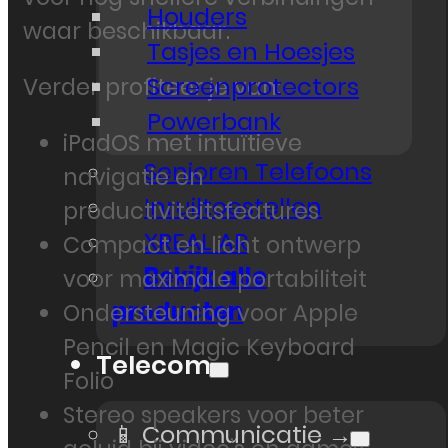
Houders
waar beschikbaar.
Tasjes en Hoesjes
Screenprotectors
Verder profiteer je van:
Powerbank
iPadOS met intuïtieve
Senioren Telefoons
navigatie en
Inruiltoestellen
productiviteitsfeatures
XREAL AR
Compact en licht ontwerp
Bekijk alle
voor maximale portabiliteit
producten
Ondersteuning voor Apple
Pencil en Magic Keyboard
Telecom
Folio
Stereo speakers voor beter
📱 Communicatie →