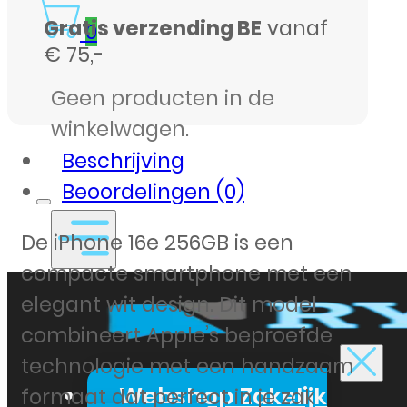
Gratis verzending BE
vanaf
0
€ 75,-
Geen producten in de
winkelwagen.
Beschrijving
Beoordelingen (0)
De iPhone 16e 256GB is een
compacte smartphone met een
elegant wit design. Dit model
combineert Apple’s beproefde
technologie met een handzaam
Webshop Zakelijk
formaat dat perfect in je zak