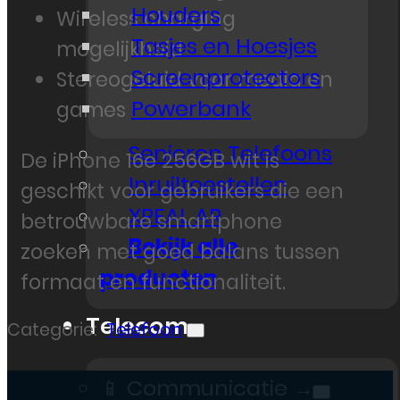
Houders
Wireless charging
Tasjes en Hoesjes
mogelijkheid
Screenprotectors
Stereogeluid voor media en
Powerbank
games
Senioren Telefoons
De iPhone 16e 256GB wit is
Inruiltoestellen
geschikt voor gebruikers die een
XREAL AR
betrouwbare smartphone
Bekijk alle
zoeken met goed balans tussen
producten
formaat en functionaliteit.
Telecom
Categorie:
Telefoon
📱 Communicatie →