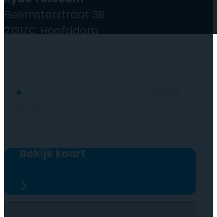
Beemsterstraat 38
2131ZC Hoofddorp
(wij werken alleen op afspraak)
●
Vandaag geopend van
09:00
tot
17:00
Bekijk kaart