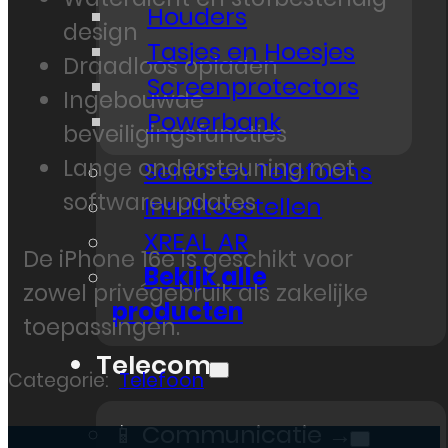
Houders
design
Tasjes en Hoesjes
Draadloos opladen
Screenprotectors
Ingebouwde
Powerbank
beveiligingsfuncties
Lange ondersteuning met
Senioren Telefoons
softwareupdates
Inruiltoestellen
XREAL AR
De iPhone 16e is geschikt voor
Bekijk alle
zowel privégebruik als zakelijke
producten
toepassingen.
Telecom
Categorie:
Telefoon
📱 Communicatie →