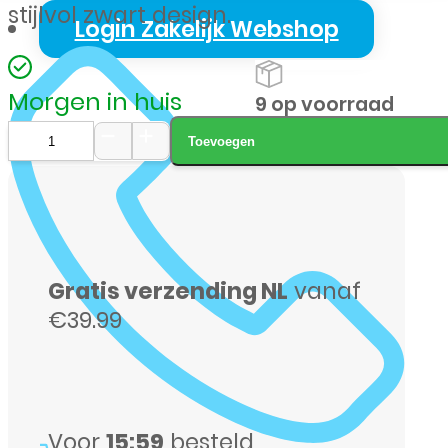
stijlvol zwart design.
Login Zakelijk Webshop
Morgen in huis
9 op voorraad
Toevoegen
iPhone
16e
256GB
zwart
Gratis verzending NL
vanaf
aantal
€39.99
Voor
15:59
besteld,