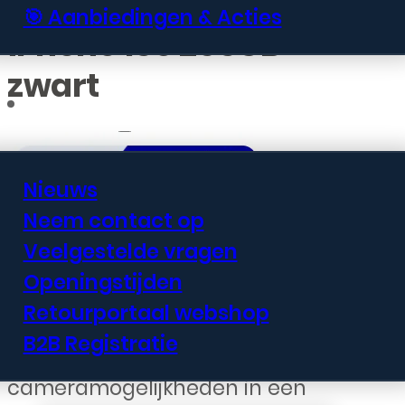
🎯 Aanbiedingen & Acties
iPhone 16e 256GB
zwart
Informatie
Nieuws
Neem contact op
€
707,99
Veelgestelde vragen
Openingstijden
De iPhone 16e met 256GB
Retourportaal webshop
opslagruimte biedt krachtige
B2B Registratie
prestaties en geavanceerde
cameramogelijkheden in een