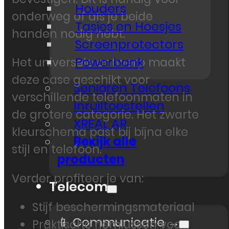
Houders
onderweg of als je beide
Tasjes en Hoesjes
handen nodig hebt.
Screenprotectors
Powerbank
Het universele ontwerp maakt
deze case geschikt voor
Senioren Telefoons
verschillende telefoonmaten in
Inruiltoestellen
de grotere categorie. Het zwarte
XREAL AR
kleurschema past bij bijna elke
Bekijk alle
stijl en telefoon.
producten
Verder profiteer je van:
Telecom
Stijf beschermingsmateriaal
📱 Communicatie →
Praktische riemlussen voor