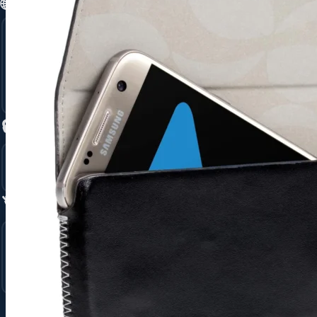
🌐 Connectiviteit →
Glasvezel Internet
5G voor bedrijven
Tijdelijk Internet via 4G/5G
Unlimited 5G Back-UP
🔒 Beveiliging →
Ajax Alarmsysteem
Camera Beveiliging
🏷️ Merken →
Apple
Samsung
Jabra
🏢 Totaaloplossing