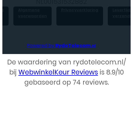
NL001531532B82
id
Algemene
Privacyverklaring
Levertijd 
voorwaarden
verzendk
Powered by
RydoTelecom
.nl
De waardering van rydotelecom.nl/
Webdesign – Rydo Telecom
bij
WebwinkelKeur Reviews
is 8.9/10
gebaseerd op 74 reviews.