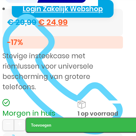
Login Zakelijk Webshop
Oorspronkelijke
Huidige
€
29,99
€
24,99
prijs
prijs
-17%
was:
is:
Stevige insteekcase met
€ 29,99.
€ 24,99.
riemlussen voor universele
bescherming van grotere
telefoons.
Morgen in huis
1 op voorraad
Toevoegen
Krusell