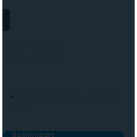
Rydo Telecom
Beemsterstraat 38
2131ZC Hoofddorp
(wij werken alleen op afspraak)
●
Vandaag geopend van
09:00
tot
17:00
Bekijk kaart