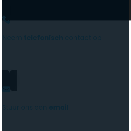
Neem
telefonisch
contact op
0206973068
Stuur ons een
email
website@rydotelecom.nl