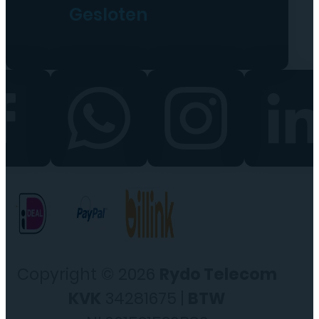
Gesloten
Copyright © 2026
Rydo Telecom
KVK
34281675 |
BTW