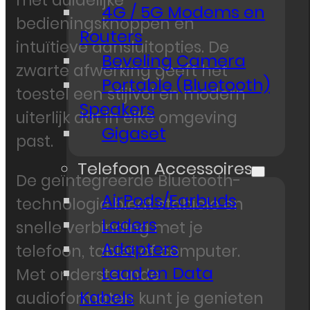
met duidelijke
4G / 5G Modems en
bedieningsknoppen en
Routers
intuïtieve aansluitopties. De
Beveling Camera
zwarte afwerking geeft het
Portable (Bluetooth)
toestel een stijlvol en modern
Speakers
uiterlijk dat in elke omgeving
Gigaset
past.
Telefoon Accessoires
De geïntegreerde Bluetooth-
AirPods/Earbuds
technologie biedt stabiele en
Laders
snelle verbinding met je
Adapters
telefoon, tablet of computer.
Laad en Data
Met ondersteunde
Kabels
audioformaten kunt je genieten