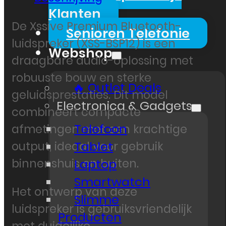
Klanten
De Xssive Premium Bluetooth-
Senioren Telefonie
luidspreker (XSS-BSP12) is een
Webshop
draagbare audio-oplossing met
robuuste bouw en sterke
🔥 Outlet Deals
geluidsprestaties. Dit model
Electronica & Gadgets
combineert compacte
Telefoon
afmetingen met een krachtige
Tablet
output, ideaal voor gebruik
binnenshuis en buiten.
Laptop
Smartwatch
Het ontwerp van deze
Slimme
luidspreker is gebruiksvriendelijk
Producten