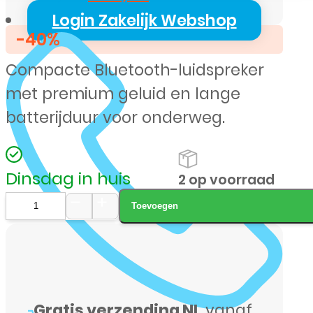
prijs
prijs
Login Zakelijk Webshop
-40%
was:
is:
Compacte Bluetooth-luidspreker
€ 29,99.
€ 17,99.
met premium geluid en lange
batterijduur voor onderweg.
Dinsdag in huis
2 op voorraad
Toevoegen
Xssive
Premium
Bluetooth-
luidspreker
Gratis verzending NL
vanaf
(XSS-