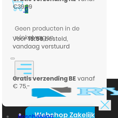
€39.99
BSP12)
0
Zwart
aantal
Geen producten in de
winkelwagen.
Voor
15:59
besteld,
vandaag verstuurd
Gratis verzending BE
vanaf
€ 75,-
Webshop Zakelijk
Beschrijving