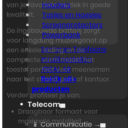
Houders
van je favoriete muziek in goede
Tasjes en Hoesjes
kwaliteit.
Screenprotectors
De ingebouwde batterij zorgt
Powerbank
voor langdurig muziekgenot op
Senioren Telefoons
een enkele lading, en de
Inruiltoestellen
compacte vorm maakt het
XREAL AR
toestel perfect voor meenemen
Bekijk alle
naar het strand, park of kantoor.
producten
Verder profiteer je van:
Telecom
Draagbaar formaat voor
maximale mobiliteit
📱 Communicatie →