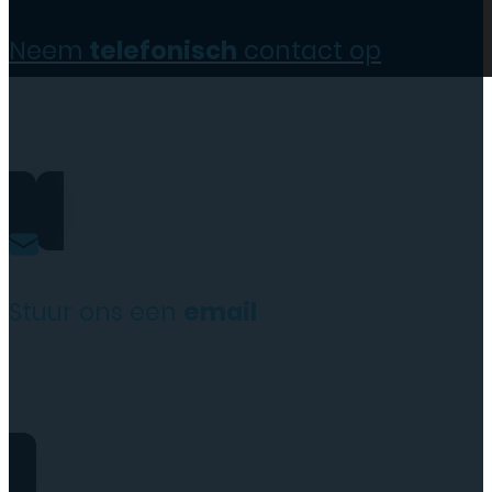
Neem
telefonisch
contact op
0206973068
Stuur ons een
email
website@rydotelecom.nl