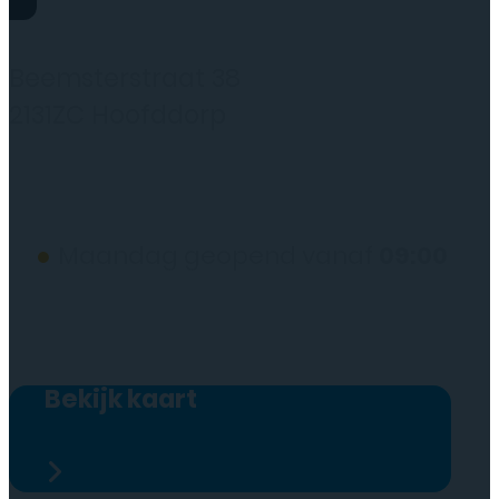
Rydo Telecom
Beemsterstraat 38
2131ZC Hoofddorp
(wij werken alleen op afspraak)
●
Maandag geopend vanaf
09:00
Bekijk kaart