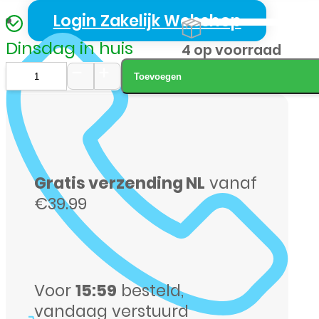
Login Zakelijk Webshop
Dinsdag in huis
4 op voorraad
Toevoegen
Samsung
A-
576
A57
Gratis verzending NL
vanaf
256GB
€39.99
paars
aantal
Voor
15:59
besteld,
vandaag verstuurd