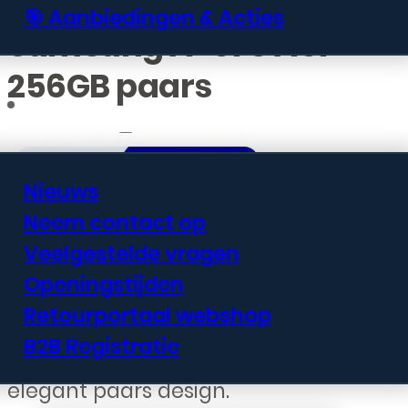
🎯 Aanbiedingen & Acties
Samsung A-576 A57
256GB paars
Informatie
Nieuws
Neem contact op
€
452,99
Veelgestelde vragen
Openingstijden
De Samsung Galaxy A57 met
Retourportaal webshop
256GB opslagruimte biedt een
B2B Registratie
solide midrange-ervaring in een
elegant paars design.