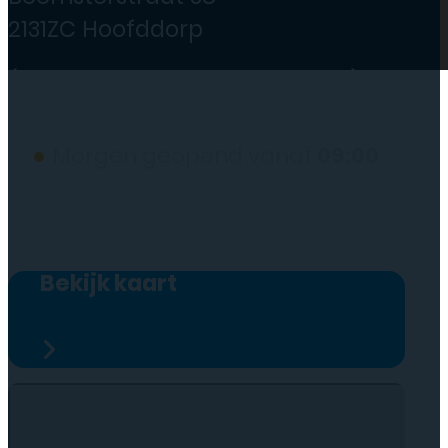
2131ZC Hoofddorp
(wij werken alleen op afspraak)
●
Morgen geopend vanaf
09:00
Bekijk kaart