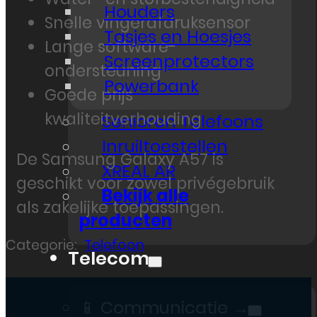
Houders
Snelle vingerafdruksensor
Tasjes en Hoesjes
Lange software-
Screenprotectors
ondersteuning
Powerbank
Goede prijs-
kwaliteitverhouding
Senioren Telefoons
Inruiltoestellen
De Samsung Galaxy A57 is
XREAL AR
geschikt voor zowel privégebruik
Bekijk alle
als zakelijke toepassingen.
producten
Categorie:
Telefoon
Telecom
📱 Communicatie →