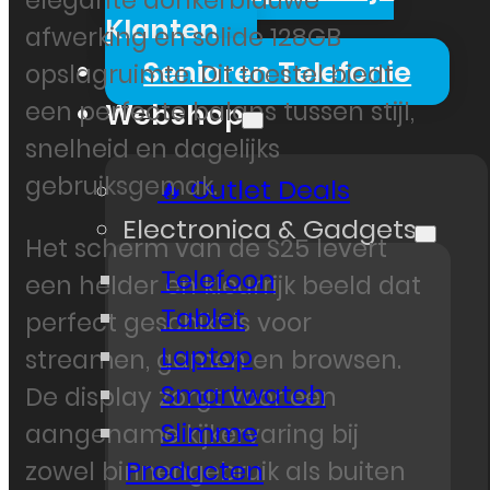
elegante donkerblauwe
Klanten
afwerking en solide 128GB
Senioren Telefonie
opslagruimte. Dit toestel biedt
een perfecte balans tussen stijl,
Webshop
snelheid en dagelijks
gebruiksgemak.
🔥 Outlet Deals
Electronica & Gadgets
Het scherm van de S25 levert
Telefoon
een helder en kleurrijk beeld dat
Tablet
perfect geschikt is voor
Laptop
streamen, gamen en browsen.
Smartwatch
De display zorgt voor een
Slimme
aangename kijkervaring bij
Producten
zowel binnengebruik als buiten