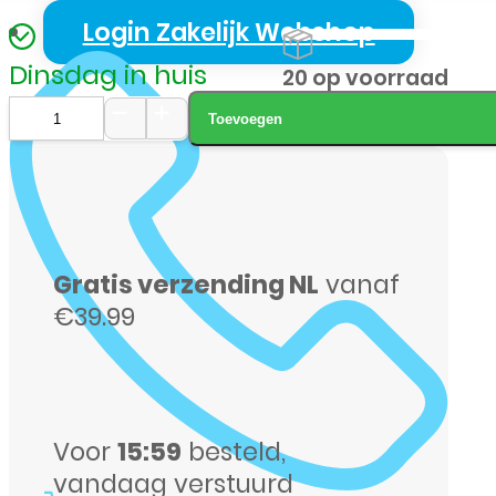
Login Zakelijk Webshop
Dinsdag in huis
20 op voorraad
Toevoegen
Samsung
S-
931
S25
Gratis verzending NL
vanaf
128GB
€39.99
donkerblauw
aantal
Voor
15:59
besteld,
vandaag verstuurd