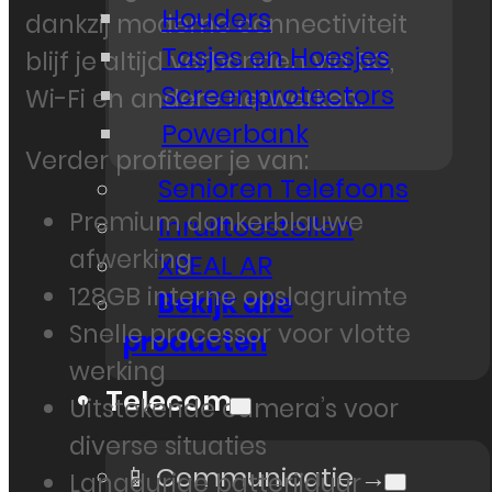
Houders
dankzij moderne connectiviteit
Tasjes en Hoesjes
blijf je altijd verbonden via 5G,
Screenprotectors
Wi-Fi en andere netwerken.
Powerbank
Verder profiteer je van:
Senioren Telefoons
Premium donkerblauwe
Inruiltoestellen
afwerking
XREAL AR
128GB interne opslagruimte
Bekijk alle
Snelle processor voor vlotte
producten
werking
Telecom
Uitstekende camera’s voor
diverse situaties
📱 Communicatie →
Langdurige batterijduur