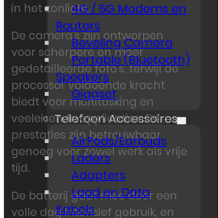
4G / 5G Modems en
in het zonlicht.
Routers
De camera’s zijn ontworpen
Beveling Camera
voor scherpere en meer
Portable (Bluetooth)
gedetailleerde foto’s, terwijl de
Speakers
processor voldoende kracht
Gigaset
biedt voor multitasking en
Telefoon Accessoires
veeleisende applicaties. De
prestaties zijn betrouwbaar
AirPods/Earbuds
genoeg voor zowel werk als vrije
Laders
tijd.
Adapters
Laad en Data
De batterij gaat mee door een
Kabels
volle dag intensief gebruik, en