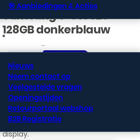
🎯 Aanbiedingen & Acties
Samsung S-931 S25
128GB donkerblauw
Informatie
Nieuws
Neem contact op
€
604,99
Veelgestelde vragen
Openingstijden
De Samsung S25 combineert een
Retourportaal webshop
premium design met krachtige
B2B Registratie
prestaties en een schitterend
display.