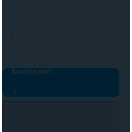
(wij werken alleen op afspraak)
●
Maandag geopend vanaf
09:00
Bekijk kaart