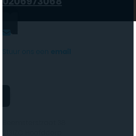
0206973068
Stuur ons een
email
website@rydotelecom.nl
Rydo Telecom
Beemsterstraat 38
2131ZC Hoofddorp