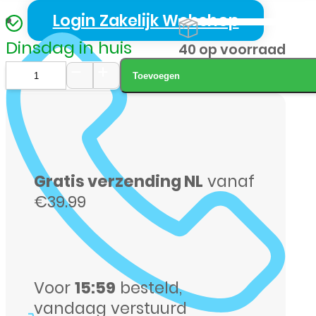
Login Zakelijk Webshop
Dinsdag in huis
40 op voorraad
Toevoegen
Samsung
S-
931
S25
Gratis verzending NL
vanaf
128GB
€39.99
zwart
aantal
Voor
15:59
besteld,
vandaag verstuurd