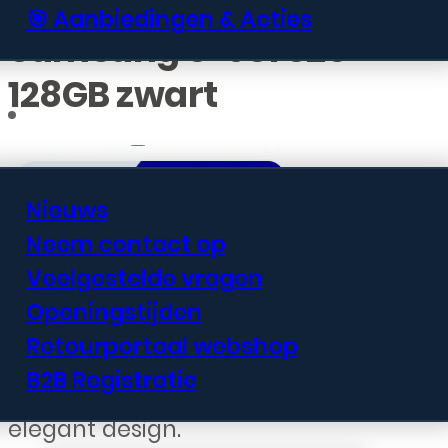
🎯 Aanbiedingen & Acties
Samsung S-931 S25
128GB zwart
Informatie
Nieuws
Neem contact op
€
604,99
Veelgestelde vragen
Openingstijden
De Samsung S-931 S25 in zwart met
Retourportaal webshop
128GB opslagruimte biedt premium
B2B Registratie
smartphone prestaties in een
elegant design.