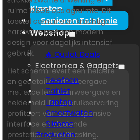
strakke zwarte afwerking en
Klanten
ruime 128GB opslagruimte. Dit
Senioren Telefonie
toestel combineert krachtige
hardware met een modern
Webshop
design voor dagelijks intensief
gebruik.
🔥 Outlet Deals
Electronica & Gadgets
Het scherm levert een heldere
Telefoon
en gedetailleerde weergave
Tablet
met excellent kleurweergave en
Laptop
helderheid. De gebruikservaring
Smartwatch
profiteert van een responsive
Slimme
interface en vloeiende
Producten
prestaties bij multitasking.