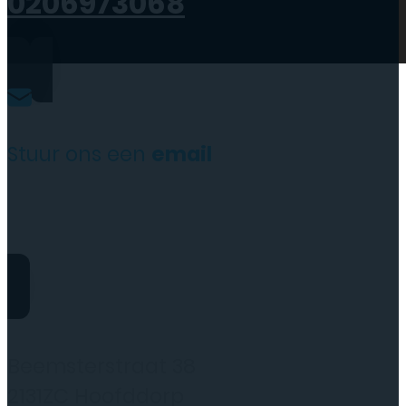
0206973068
Stuur ons een
email
website@rydotelecom.nl
Rydo Telecom
Beemsterstraat 38
2131ZC Hoofddorp