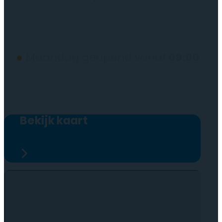
(wij werken alleen op afspraak)
●
Maandag geopend vanaf
09:00
Bekijk kaart