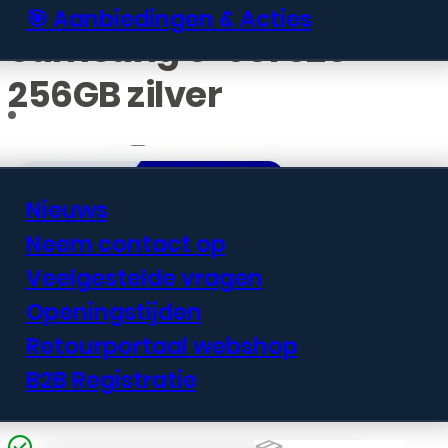
🎯 Aanbiedingen & Acties
Samsung S-931 S25
256GB zilver
Informatie
Nieuws
Neem contact op
€
634,99
Veelgestelde vragen
Openingstijden
De Samsung Galaxy S25 Ultra biedt
Retourportaal webshop
premium prestaties met 256GB
B2B Registratie
opslaggeheugen in elegant zilver.