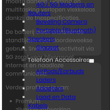
moeite aankan. Gaming en
4G / 5G Modems en
multitasking verlopen vlekkeloos
Routers
dankzij de topspecificaties.
Beveling Camera
Portable (Bluetooth)
De batterij biedt uitstekende
Speakers
standtijden voor doordeweekse
Gigaset
gebruik. Snelle connectiviteit via
5G zorgt voor blixemsnel
Telefoon Accessoires
internet en naadloze
AirPods/Earbuds
communicatie.
Laders
Verder profiteer je van:
Adapters
Laad en Data
Premium
Kabels
zilverkleurafwerking