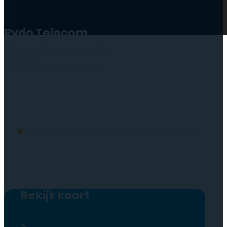
Rydo Telecom
Beemsterstraat 38
2131ZC Hoofddorp
(wij werken alleen op afspraak)
●
Vandaag geopend vanaf
09:00
Bekijk kaart