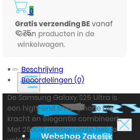
0
Gratis verzending BE
vanaf
€ 75,-
Geen producten in de
winkelwagen.
Beschrijving
Beoordelingen (0)
De Samsung Galaxy S25 Ultra is
een high-end smartphone die
kracht en elegantie combineert.
Met 256GB opslagruimte heb je
Webshop Zakelijk