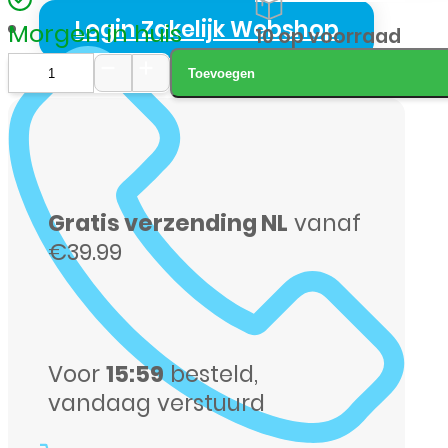
Login Zakelijk Webshop
Morgen in huis
10 op voorraad
Toevoegen
Samsung
S-
931
S25
Gratis verzending NL
vanaf
256GB
€39.99
zilver
aantal
Voor
15:59
besteld,
vandaag verstuurd