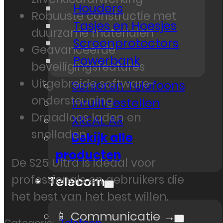
Houders
Robuuste constructie met
Tasjes en Hoesjes
duurzame materialen
Screenprotectors
Geavanceerde
Powerbank
beveiligingsfeatures
Uitgebreide software-
Senioren Telefoons
ondersteuning
Inruiltoestellen
Draadloos laden en
XREAL AR
snelladen
Bekijk alle
producten
De S25 Ultra is ideaal voor
professionals en gebruikers die
Telecom
het best van het best willen.
📱 Communicatie →