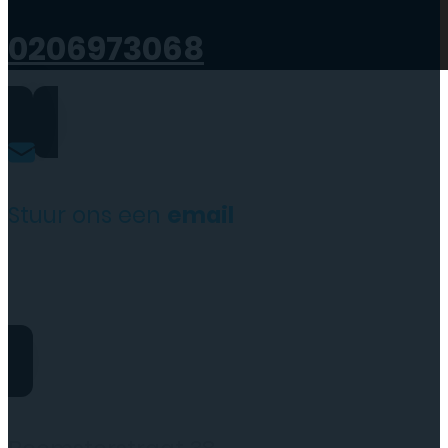
0206973068
Stuur ons een
email
website@rydotelecom.nl
Rydo Telecom