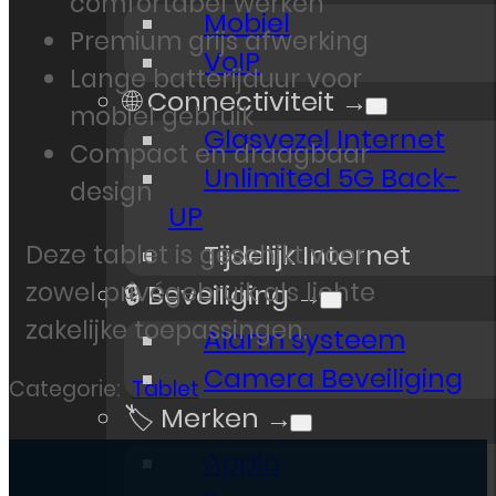
comfortabel werken
Mobiel
Premium grijs afwerking
VoIP
Lange batterijduur voor
🌐 Connectiviteit →
mobiel gebruik
Glasvezel Internet
Compact en draagbaar
Unlimited 5G Back-
design
UP
Deze tablet is geschikt voor
Tijdelijk Internet
zowel privégebruik als lichte
🔒 Beveiliging →
zakelijke toepassingen.
Alarm systeem
Camera Beveiliging
Categorie:
Tablet
🏷️ Merken →
Apple