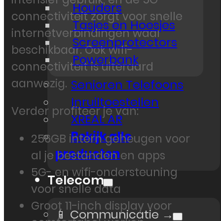
Houders
connectiviteit zorgt voor snelle
Tasjes en Hoesjes
internetverbindingen waar
Screenprotectors
beschikbaar. Ook wifi-
Powerbank
connectiviteit is uiteraard
aanwezig.
Senioren Telefoons
Inruiltoestellen
Verder profiteer je van:
XREAL AR
Bekijk alle
256GB intern geheugen voor
producten
al je bestanden en apps
5G- en wifi-ondersteuning
Telecom
voor snelle data
Groot 11-inch display voor
📱 Communicatie →