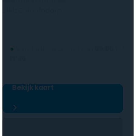
Beemsterstraat 38
2131ZC Hoofddorp
(wij werken alleen op afspraak)
●
Vandaag geopend van
09:00
tot
17:00
Bekijk kaart