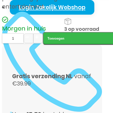
entertainment.
Login Zakelijk Webshop
Morgen in huis
3 op voorraad
Toevoegen
Samsung
X-
236
TAB
Gratis verzending NL
vanaf
A11
€39.99
Plus
256GB
wifi/5G
grijs