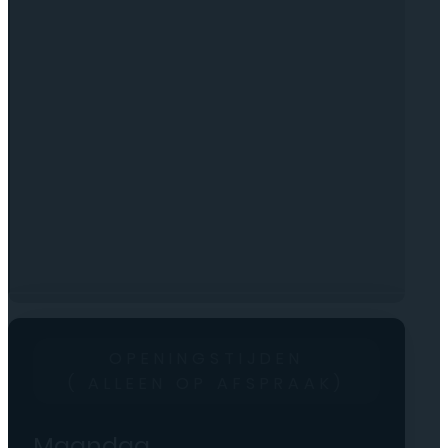
OPENINGSTIJDEN
( ALLEEN OP AFSPRAAK)
Maandag