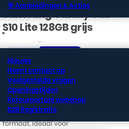
🎯 Aanbiedingen & Acties
Samsung Galaxy Tab
S10 Lite 128GB grijs
Informatie
Nieuws
Neem contact op
€
331,99
Veelgestelde vragen
Openingstijden
De Samsung Galaxy Tab S10 Lite
Retourportaal webshop
biedt een groot scherm en solide
B2B Registratie
prestaties in een compact
formaat, ideaal voor