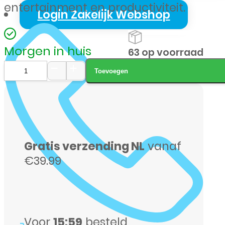
entertainment en productiviteit.
Login Zakelijk Webshop
Morgen in huis
63 op voorraad
Toevoegen
Samsung
Galaxy
Tab
S10
Gratis verzending NL
vanaf
Lite
€39.99
128GB
grijs
aantal
Voor
15:59
besteld,