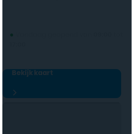
(wij werken alleen op afspraak)
●
Vandaag geopend van
09:00
tot
17:00
Bekijk kaart