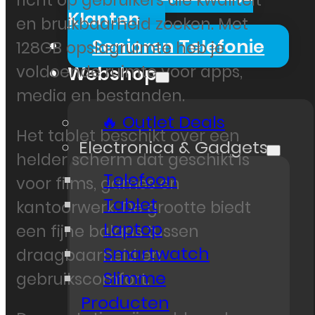
richt op gebruikers die kwaliteit
Klanten
en bruikbaarheid zoeken. Met
Senioren Telefonie
128GB opslagruimte heb je
voldoende ruimte voor apps,
Webshop
media en bestanden.
🔥 Outlet Deals
Het tablet beschikt over een
Electronica & Gadgets
helder scherm dat geschikt is
Telefoon
voor films, games en
Tablet
kantoorwerk. De grootte biedt
Laptop
een fijne balans tussen
Smartwatch
draagbaarheid en
Slimme
gebruikscomfort.
Producten