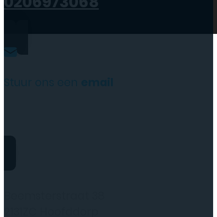
0206973068
Stuur ons een
email
website@rydotelecom.nl
Rydo Telecom
Beemsterstraat 38
2131ZC Hoofddorp