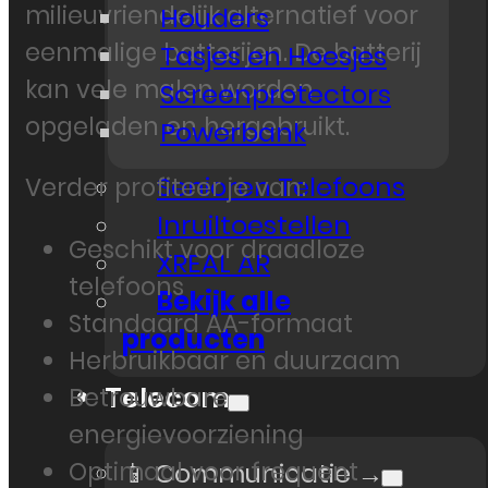
milieuvriendelijk alternatief voor
Houders
eenmalige batterijen. De batterij
Tasjes en Hoesjes
kan vele malen worden
Screenprotectors
opgeladen en hergebruikt.
Powerbank
Senioren Telefoons
Verder profiteer je van:
Inruiltoestellen
Geschikt voor draadloze
XREAL AR
telefoons
Bekijk alle
Standaard AA-formaat
producten
Herbruikbaar en duurzaam
Telecom
Betrouwbare
energievoorziening
Optimaal voor frequent
📱 Communicatie →