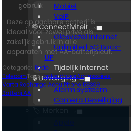
gebruik
Mobiel
VoIP
Deze oplaadbare batterij is
🌐 Connectiviteit →
ideaal voor zowel privé als
Glasvezel Internet
zakelijk gebruik in alle
Unlimited 5G Back-
apparaten met AA-batterijsleuf.
UP
Tijdelijk Internet
Categorie:
Rydo
Telecom
Tags:
oplaadbaarAccessoires
,
🔒 Beveiliging →
Varta Recharge Accu Phone 58399
Alarm systeem
Batterij AA
Camera Beveiliging
🏷️ Merken →
Apple