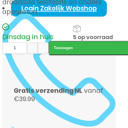
draadloze telefoons en andere
Login Zakelijk Webshop
apparaten.
Dinsdag in huis
5 op voorraad
Toevoegen
Varta
Recharge
Accu
Phone
Gratis verzending NL
vanaf
58399
€39.99
–
AA
oplaadbare