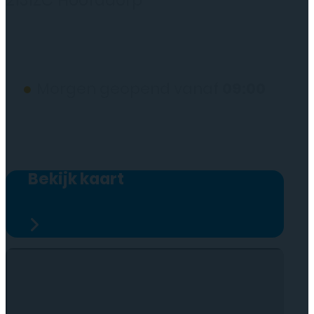
2131ZC Hoofddorp
(wij werken alleen op afspraak)
●
Morgen geopend vanaf
09:00
Bekijk kaart