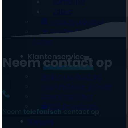
Samsung
Jabra
🏢 Totaaloplossing
🎯 Aanbiedingen &
Acties
Klantenservice
Neem
contact
op
Neem contact op
Veelgestelde vragen
Openingstijden
B2B Registratie
Neem
telefonisch
contact op
Nieuws