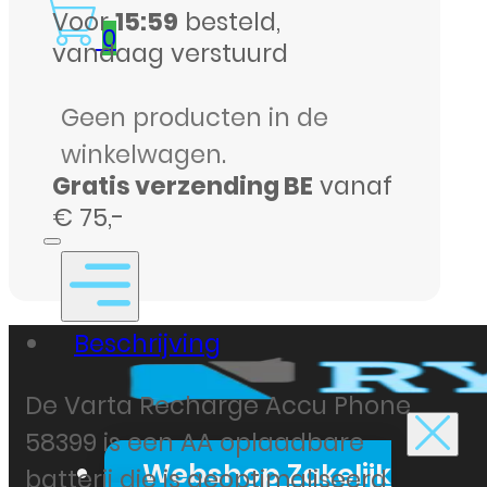
batterij
Voor
15:59
besteld,
0
aantal
vandaag verstuurd
Geen producten in de
winkelwagen.
Gratis verzending BE
vanaf
€ 75,-
Beschrijving
De Varta Recharge Accu Phone
58399 is een AA oplaadbare
Webshop Zakelijk
batterij die is geoptimaliseerd