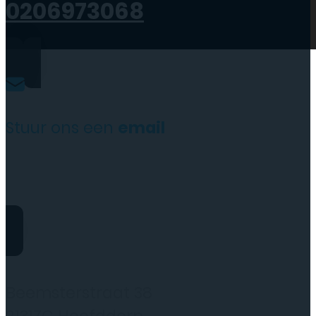
0206973068
Stuur ons een
email
website@rydotelecom.nl
Rydo Telecom
Beemsterstraat 38