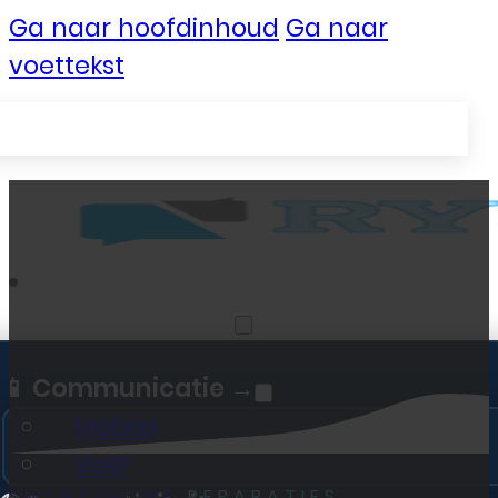
Ga naar hoofdinhoud
Ga naar
voettekst
Zakelijke Telecom
📱 Communicatie →
Mobiel
VoIP
SMARTPHONE
REPARATIES