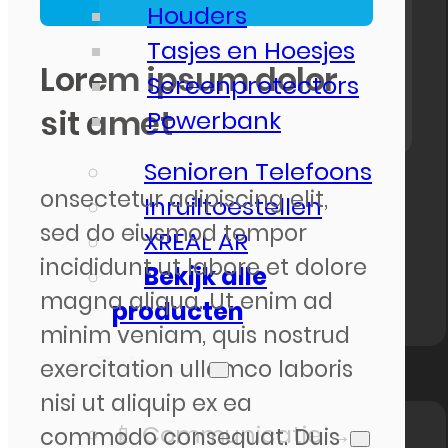
Houders
Tasjes en Hoesjes
Lorem ipsum dolor
Screenprotectors
sit amet
Powerbank
Senioren Telefoons
onsectetur adipiscing elit,
Inruiltoestellen
sed do eiusmod tempor
XREAL AR
incididunt ut labore et dolore
Bekijk alle
magna aliqua. Ut enim ad
producten
minim veniam, quis nostrud
Telecom
exercitation ullamco laboris
nisi ut aliquip ex ea
📱 Communicatie →
commodo consequat. Duis