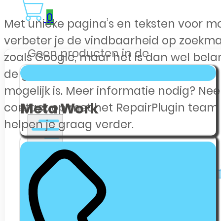
0
Met unieke pagina’s en teksten voor m
verbeter je de vindbaarheid op zoekm
Geen producten in de
zoals Google, maar het is dan wel belan
winkelwagen.
de geschreven content voor elk model 
mogelijk is. Meer informatie nodig? Ne
Meta Work
contact op met het RepairPlugin team
helpen je graag verder.
Webshop Zakelijk