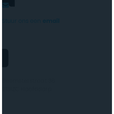
Stuur ons een
email
website@rydotelecom.nl
Rydo Telecom
Beemsterstraat 38
2131ZC Hoofddorp
(wij werken alleen op afspraak)