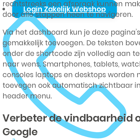
rechtstreeks een afspraak kunnen ma
Login Zakelijk Webshop
door alle stappen heen te navigeren.
Via het dashboard kun je deze pagina’
gemakkelijk toevoegen. De teksten bov
onder de shortcode zijn volledig aan t
naar wens. Smartphones, tablets, watc
consoles laptops en desktops worden 
toevegen ook automatisch zichtbaar in
header menu.
Verbeter de vindbaarheid 
Google