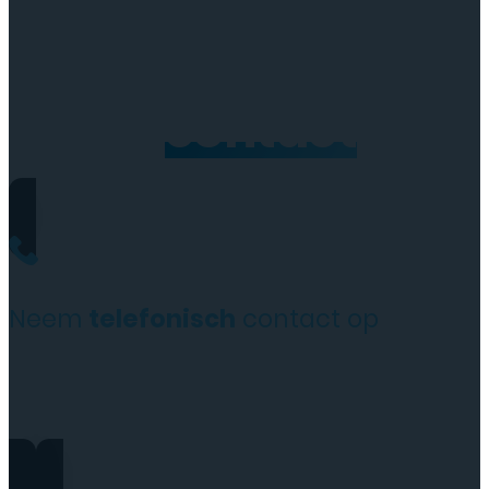
Neem
contact
op
Neem
telefonisch
contact op
0206973068