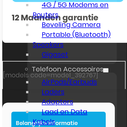
4G / 5G Modems en
Routers
12
Maanden garantie
Beveling Camera
Portable (Bluetooth)
Speakers
Gigaset
Telefoon Accessoires
[models code=model_392767]
AirPods/Earbuds
Laders
Adapters
Laad en Data
Kabels
Belangrijke informatie