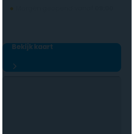
●
Morgen geopend vanaf
09:00
Bekijk kaart