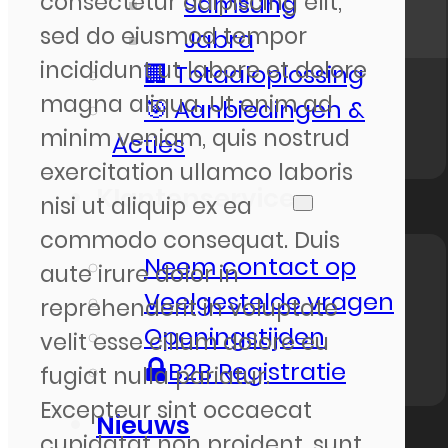
consectetur adipiscing elit,
Samsung
sed do eiusmod tempor
Jabra
incididunt ut labore et dolore
🏢 Totaaloplossing
magna aliqua. Ut enim ad
🎯 Aanbiedingen &
minim veniam, quis nostrud
Acties
exercitation ullamco laboris
Klantenservice
nisi ut aliquip ex ea
commodo consequat. Duis
Neem contact op
aute irure dolor in
Veelgestelde vragen
reprehenderit in voluptate
Openingstijden
velit esse cillum dolore eu
B2B Registratie
fugiat nulla pariatur.
Excepteur sint occaecat
Nieuws
cupidatat non proident, sunt