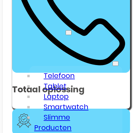
Klanten
Senioren Telefonie
Webshop
🔥 Outlet Deals
Electronica & Gadgets
Telefoon
Tablet
Totaal oplossing
Laptop
Smartwatch
Slimme
Producten