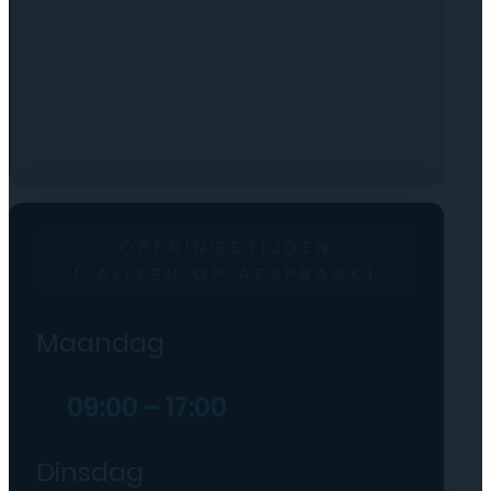
OPENINGSTIJDEN
( ALLEEN OP AFSPRAAK)
Maandag
09:00 – 17:00
Dinsdag