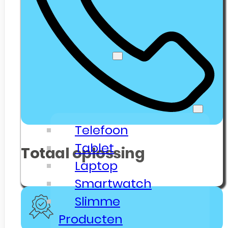
Klanten
Senioren Telefonie
Webshop
🔥 Outlet Deals
Electronica & Gadgets
Telefoon
Tablet
Totaal oplossing
Laptop
Smartwatch
Slimme
Producten