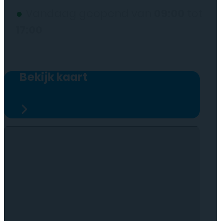
●
Vandaag geopend van
09:00
tot
17:00
Bekijk kaart