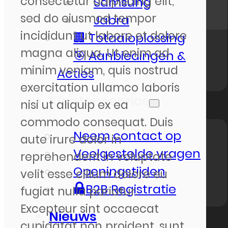
consectetur adipiscing elit,
Samsung
sed do eiusmod tempor
Jabra
incididunt ut labore et dolore
🏢 Totaaloplossing
magna aliqua. Ut enim ad
🎯 Aanbiedingen &
minim veniam, quis nostrud
Acties
exercitation ullamco laboris
Klantenservice
nisi ut aliquip ex ea
commodo consequat. Duis
Neem contact op
aute irure dolor in
Veelgestelde vragen
reprehenderit in voluptate
Openingstijden
velit esse cillum dolore eu
B2B Registratie
fugiat nulla pariatur.
Excepteur sint occaecat
Nieuws
cupidatat non proident, sunt