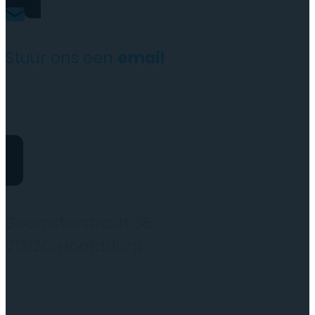
Stuur ons een
email
website@rydotelecom.nl
Rydo Telecom
Beemsterstraat 38
2131ZC Hoofddorp
(wij werken alleen op afspraak)