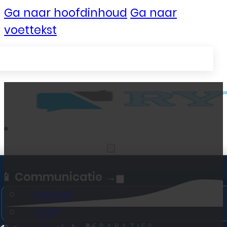
Ga naar hoofdinhoud
Ga naar
voettekst
Zakelijke Telecom
📱 Communicatie →
Mobiel
VoIP
SMARTPHONE
REPARATIES