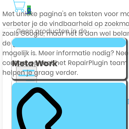
0
Met unieke pagina’s en teksten voor m
verbeter je de vindbaarheid op zoekm
Geen producten in de
zoals Google, maar het is dan wel belan
winkelwagen.
de geschreven content voor elk model 
mogelijk is. Meer informatie nodig? Ne
Meta Work
contact op met het RepairPlugin team
helpen je graag verder.
Webshop Zakelijk