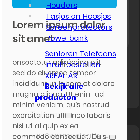
Houders
Tasjes en Hoesjes
Lorem ipsum dolor
Screenprotectors
sit amet
Powerbank
Senioren Telefoons
onsectetur adipiscing elit,
Inruiltoestellen
sed do eiusmod tempor
XREAL AR
incididunt ut labore et dolore
Bekijk alle
magna aliqua. Ut enim ad
producten
minim veniam, quis nostrud
Telecom
exercitation ullamco laboris
nisi ut aliquip ex ea
📱 Communicatie →
commodo consequat. Duis