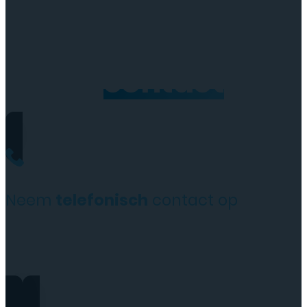
Neem
contact
op
Neem
telefonisch
contact op
0206973068