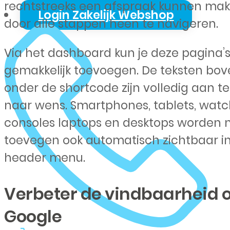
rechtstreeks een afspraak kunnen ma
Login Zakelijk Webshop
door alle stappen heen te navigeren.
Via het dashboard kun je deze pagina’
gemakkelijk toevoegen. De teksten bov
onder de shortcode zijn volledig aan t
naar wens. Smartphones, tablets, watc
consoles laptops en desktops worden 
toevegen ook automatisch zichtbaar in
header menu.
Verbeter de vindbaarheid 
Google