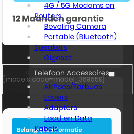
4G / 5G Modems en
Routers
12
Maanden garantie
Beveling Camera
Portable (Bluetooth)
Speakers
Gigaset
Telefoon Accessoires
[models code=model_369559]
AirPods/Earbuds
Laders
Adapters
Laad en Data
Kabels
Belangrijke informatie