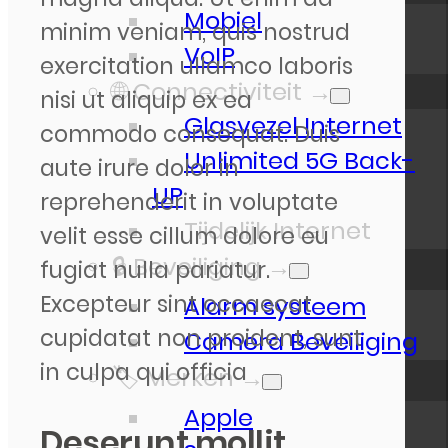
Mobiel
minim veniam, quis nostrud
VoIP
exercitation ullamco laboris
🌐 Connectiviteit →
nisi ut aliquip ex ea
Glasvezel Internet
commodo consequat. Duis
Unlimited 5G Back-
aute irure dolor in
UP
reprehenderit in voluptate
Tijdelijk Internet
velit esse cillum dolore eu
🔒 Beveiliging →
fugiat nulla pariatur.
Excepteur sint occaecat
Alarm systeem
cupidatat non proident, sunt
Camera Beveiliging
in culpa qui officia
🏷️ Merken →
Apple
Deserunt mollit