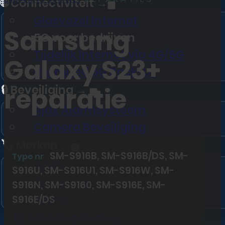
🌐 Connectiviteit →
Glasvezel Internet
Samsung
5G voor bedrijven
Tijdelijk Internet via 4G/5G
Galaxy S23+
Unlimited 5G Back-UP
reparatie
🔒 Beveiliging →
Ajax Alarmsysteem
Camera Beveiliging
🏷️ Merken →
SM-S916B, SM-S916B/DS, SM-
Type nr
Apple
S916U, SM-S916U1, SM-S916W, SM-
Samsung
S916N, SM-S9160, SM-S916E, SM-
Jabra
S916E/DS
🏢 Totaaloplossing