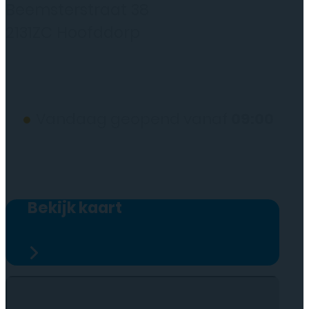
Beemsterstraat 38
2131ZC Hoofddorp
(wij werken alleen op afspraak)
●
Vandaag geopend vanaf
09:00
Bekijk kaart