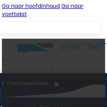
Ga naar hoofdinhoud
Ga naar
voettekst
Zakelijke Telecom
📱 Communicatie →
Mobiel
VoIP
SMARTPHONE
REPARATIES