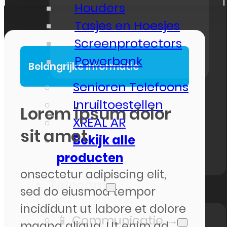
Houders
Tasjes en Hoesjes
Screenprotectors
Powerbank
Belangrijke informatie
Senioren Telefoons
Inruiltoestellen
Lorem ipsum dolor
XREAL AR
sit amet
Bekijk alle
producten
onsectetur adipiscing elit,
Telecom
sed do eiusmod tempor
incididunt ut labore et dolore
📱 Communicatie →
magna aliqua. Ut enim ad