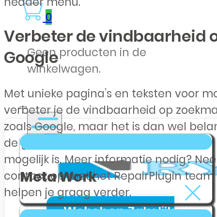
header menu.
0
Verbeter de vindbaarheid 
Geen producten in de
Google
winkelwagen.
Met unieke pagina’s en teksten voor m
verbeter je de vindbaarheid op zoekm
zoals Google, maar het is dan wel belan
de geschreven content voor elk model 
mogelijk is. Meer informatie nodig? Ne
Meta Work
contact op met het RepairPlugin team
helpen je graag verder.
Webshop Zakelijk