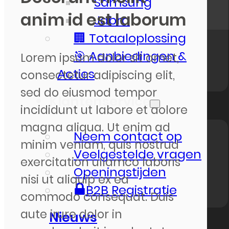
Samsung
anim id est laborum
Jabra
🏢 Totaaloplossing
🎯 Aanbiedingen &
Lorem ipsum dolor sit amet,
Acties
consectetur adipiscing elit,
sed do eiusmod tempor
Klantenservice
incididunt ut labore et dolore
magna aliqua. Ut enim ad
Neem contact op
minim veniam, quis nostrud
Veelgestelde vragen
exercitation ullamco laboris
Openingstijden
nisi ut aliquip ex ea
B2B Registratie
commodo consequat. Duis
aute irure dolor in
Nieuws