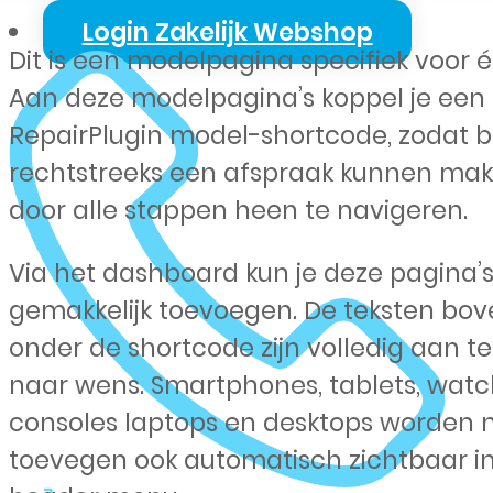
Login Zakelijk Webshop
Dit is een modelpagina specifiek voor 
Aan deze modelpagina’s koppel je een
RepairPlugin model-shortcode, zodat 
rechtstreeks een afspraak kunnen ma
door alle stappen heen te navigeren.
Via het dashboard kun je deze pagina’
gemakkelijk toevoegen. De teksten bov
onder de shortcode zijn volledig aan t
naar wens. Smartphones, tablets, watc
consoles laptops en desktops worden 
toevegen ook automatisch zichtbaar in