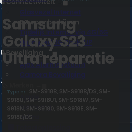
🌐 Connectiviteit →
Glasvezel Internet
Samsung
5G voor bedrijven
Tijdelijk Internet via 4G/5G
Galaxy S23
Unlimited 5G Back-UP
Ultra reparatie
🔒 Beveiliging →
Ajax Alarmsysteem
Camera Beveiliging
🏷️ Merken →
SM-S918B, SM-S918B/DS, SM-
Type nr
Apple
S918U, SM-S918U1, SM-S918W, SM-
Samsung
S918N, SM-S9180, SM-S918E, SM-
Jabra
S918E/DS
🏢 Totaaloplossing