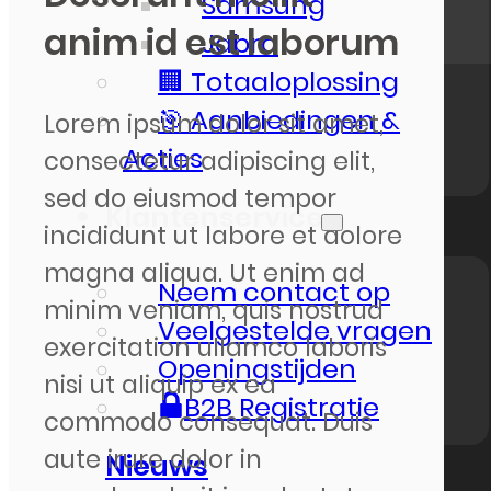
Samsung
anim id est laborum
Jabra
🏢 Totaaloplossing
🎯 Aanbiedingen &
Lorem ipsum dolor sit amet,
Acties
consectetur adipiscing elit,
sed do eiusmod tempor
Klantenservice
incididunt ut labore et dolore
magna aliqua. Ut enim ad
Neem contact op
minim veniam, quis nostrud
Veelgestelde vragen
exercitation ullamco laboris
Openingstijden
nisi ut aliquip ex ea
B2B Registratie
commodo consequat. Duis
aute irure dolor in
Nieuws