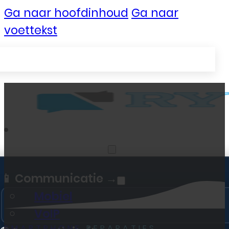
Ga naar hoofdinhoud
Ga naar
voettekst
Zakelijke Telecom
📱 Communicatie →
Mobiel
VoIP
SMARTPHONE
REPARATIES