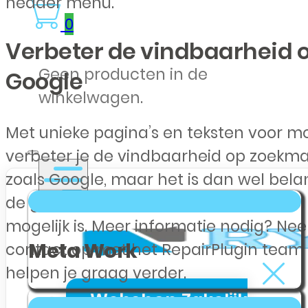
header menu.
0
Verbeter de vindbaarheid 
Geen producten in de
Google
winkelwagen.
Met unieke pagina’s en teksten voor m
verbeter je de vindbaarheid op zoekm
zoals Google, maar het is dan wel belan
de geschreven content voor elk model 
mogelijk is. Meer informatie nodig? Ne
Meta Work
contact op met het RepairPlugin team
helpen je graag verder.
Webshop Zakelijk