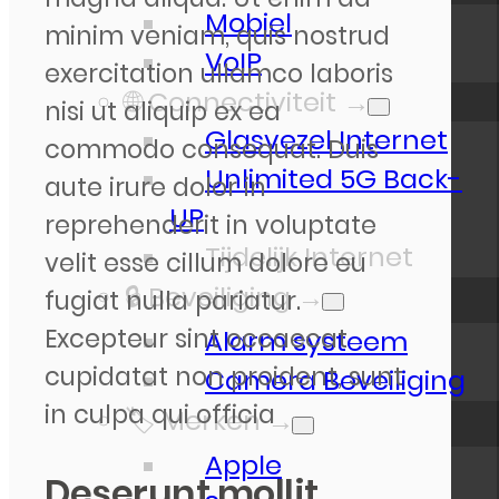
Mobiel
minim veniam, quis nostrud
VoIP
exercitation ullamco laboris
🌐 Connectiviteit →
nisi ut aliquip ex ea
Glasvezel Internet
commodo consequat. Duis
Unlimited 5G Back-
aute irure dolor in
UP
reprehenderit in voluptate
Tijdelijk Internet
velit esse cillum dolore eu
🔒 Beveiliging →
fugiat nulla pariatur.
Excepteur sint occaecat
Alarm systeem
cupidatat non proident, sunt
Camera Beveiliging
in culpa qui officia
🏷️ Merken →
Apple
Deserunt mollit