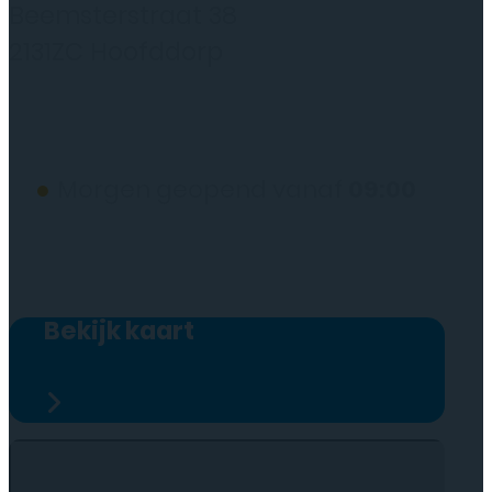
Beemsterstraat 38
2131ZC Hoofddorp
(wij werken alleen op afspraak)
●
Morgen geopend vanaf
09:00
Bekijk kaart