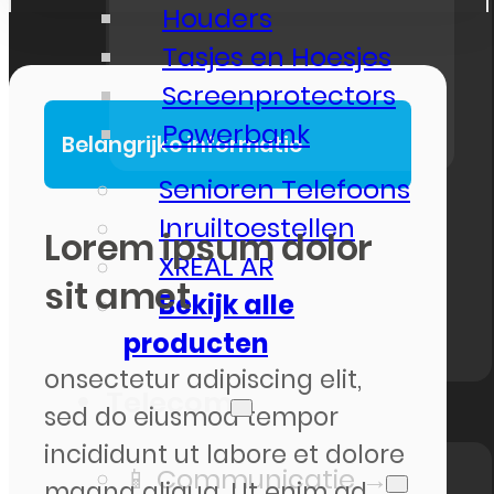
Houders
Tasjes en Hoesjes
Screenprotectors
Powerbank
Belangrijke informatie
Senioren Telefoons
Inruiltoestellen
Lorem ipsum dolor
XREAL AR
sit amet
Bekijk alle
producten
onsectetur adipiscing elit,
Telecom
sed do eiusmod tempor
incididunt ut labore et dolore
📱 Communicatie →
magna aliqua. Ut enim ad