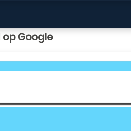
s, consoles laptops en desktops wor
 op Google
 modellen verbeter je de vindbaarhei
el zo uniek mogelijk is. Meer inform