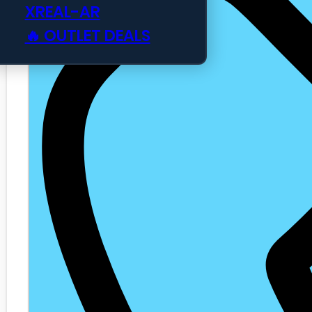
XREAL-AR
🔥 OUTLET DEALS
Login Zakelijk Webshop
0
Geen producten in de winkelwag