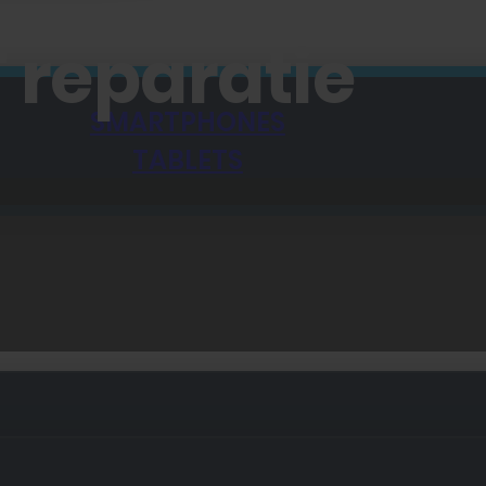
 reparatie
SMARTPHONES
TABLETS