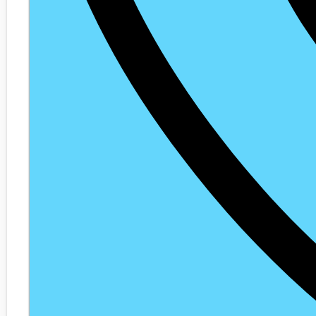
Webshop Zakelijk Klant
Senioren Telefonie
Webshop
🔥 Outlet Deals
Electronica & Gadgets
Telefoon
Tablet
Laptop
Smartwatch
Slimme Producten