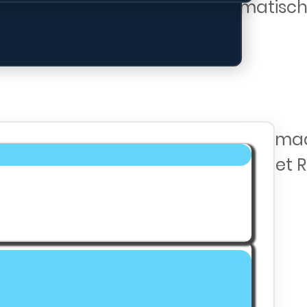
den na het toevegen ook automatisch
d op zoekmachines zoals Google, maar
atie nodig? Neem contact op met het 