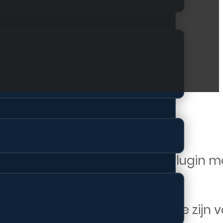
s koppel je een unieke RepairPlugin 
ppen heen te navigeren.
n boven en onder de shortcode zijn v