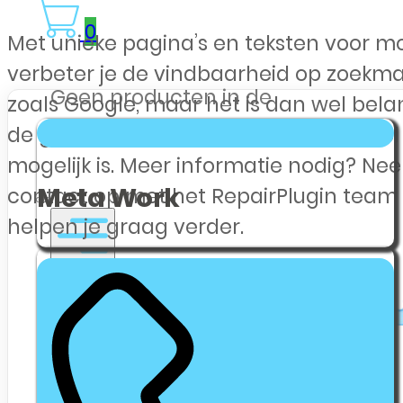
0
Met unieke pagina’s en teksten voor m
verbeter je de vindbaarheid op zoekm
Geen producten in de
zoals Google, maar het is dan wel belan
winkelwagen.
de geschreven content voor elk model 
mogelijk is. Meer informatie nodig? Ne
Meta Work
contact op met het RepairPlugin team
helpen je graag verder.
Webshop Zakelijk