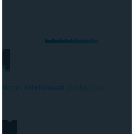
Neem
contact
op
Neem
telefonisch
contact op
0206973068