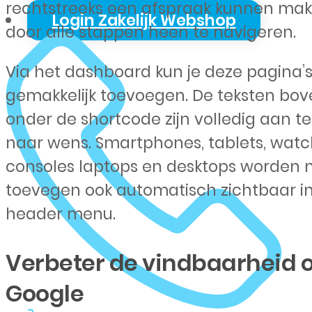
rechtstreeks een afspraak kunnen ma
Login Zakelijk Webshop
door alle stappen heen te navigeren.
Via het dashboard kun je deze pagina’
gemakkelijk toevoegen. De teksten bov
onder de shortcode zijn volledig aan t
naar wens. Smartphones, tablets, watc
consoles laptops en desktops worden 
toevegen ook automatisch zichtbaar in
header menu.
Verbeter de vindbaarheid 
Google