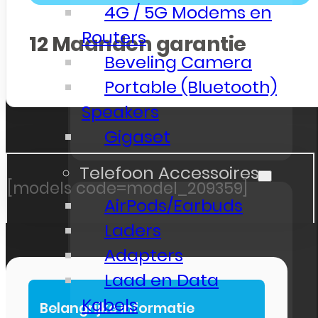
4G / 5G Modems en
Routers
12
Maanden garantie
Beveling Camera
Portable (Bluetooth)
Speakers
Gigaset
Telefoon Accessoires
[models code=model_209359]
AirPods/Earbuds
Laders
Adapters
Laad en Data
Kabels
Belangrijke informatie