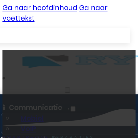
Ga naar hoofdinhoud
Ga naar
voettekst
Zakelijke Telecom
📱 Communicatie →
Mobiel
VoIP
SMARTPHONE
REPARATIES