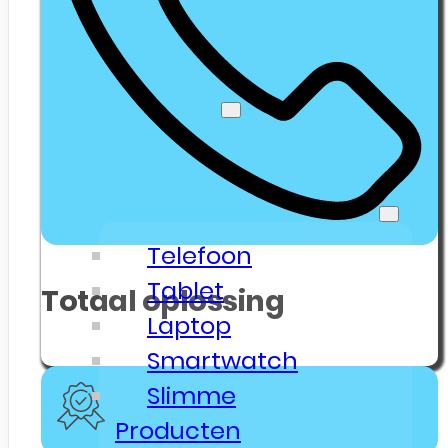
Klanten
Senioren Telefonie
Webshop
🔥 Outlet Deals
Electronica & Gadgets
Telefoon
Tablet
Totaal oplossing
Laptop
Smartwatch
Slimme
Producten