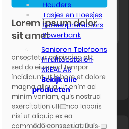
Houders
Tasjes en Hoesjes
Lorem ipsum dolor
Screenprotectors
sit amet
Powerbank
Senioren Telefoons
onsectetur adipiscing elit,
Inruiltoestellen
sed do eiusmod tempor
XREAL AR
incididunt ut labore et dolore
Bekijk alle
magna aliqua. Ut enim ad
producten
minim veniam, quis nostrud
Telecom
exercitation ullamco laboris
nisi ut aliquip ex ea
📱 Communicatie →
commodo consequat. Duis