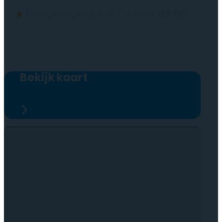
●
Morgen geopend vanaf
09:00
Bekijk kaart