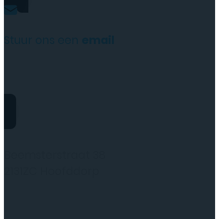
Stuur ons een
email
website@rydotelecom.nl
Rydo Telecom
Beemsterstraat 38
2131ZC Hoofddorp
(wij werken alleen op afspraak)