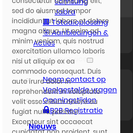
consectetur adipiscing elit,
Samsung
sed do eiusmod tempor
Jabra
incididunt ut labore et dolore
🏢 Totaaloplossing
magna aliqua. Ut enim ad
🎯 Aanbiedingen &
minim veniam, quis nostrud
Acties
exercitation ullamco laboris
Klantenservice
nisi ut aliquip ex ea
commodo consequat. Duis
Neem contact op
aute irure dolor in
Veelgestelde vragen
reprehenderit in voluptate
Openingstijden
velit esse cillum dolore eu
B2B Registratie
fugiat nulla pariatur.
Excepteur sint occaecat
Nieuws
cupidatat non proident, sunt