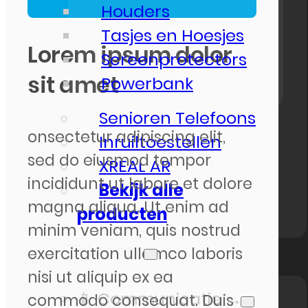
Houders
Tasjes en Hoesjes
Lorem ipsum dolor
Screenprotectors
sit amet
Powerbank
Senioren Telefoons
onsectetur adipiscing elit,
Inruiltoestellen
sed do eiusmod tempor
XREAL AR
incididunt ut labore et dolore
Bekijk alle
magna aliqua. Ut enim ad
producten
minim veniam, quis nostrud
Telecom
exercitation ullamco laboris
nisi ut aliquip ex ea
📱 Communicatie →
commodo consequat. Duis