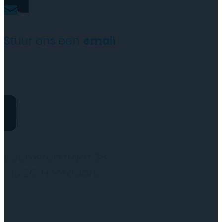
Stuur ons een
email
website@rydotelecom.nl
Rydo Telecom
Beemsterstraat 38
2131ZC Hoofddorp
(wij werken alleen op afspraak)