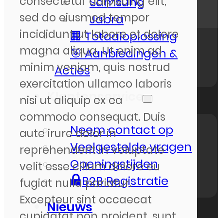
consectetur adipiscing elit,
Samsung
sed do eiusmod tempor
Jabra
incididunt ut labore et dolore
🏢 Totaaloplossing
magna aliqua. Ut enim ad
🎯 Aanbiedingen &
minim veniam, quis nostrud
Acties
exercitation ullamco laboris
Klantenservice
nisi ut aliquip ex ea
commodo consequat. Duis
Neem contact op
aute irure dolor in
Veelgestelde vragen
reprehenderit in voluptate
Openingstijden
velit esse cillum dolore eu
B2B Registratie
fugiat nulla pariatur.
Excepteur sint occaecat
Nieuws
cupidatat non proident, sunt