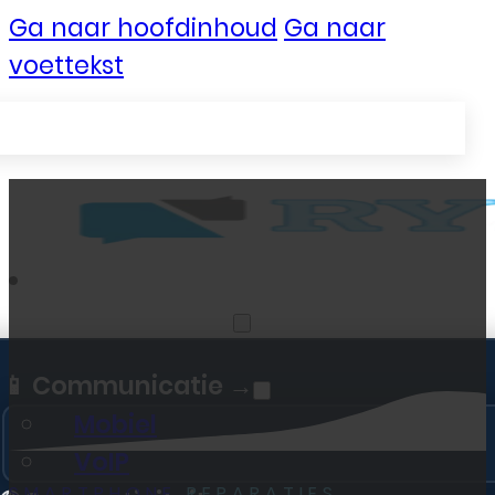
Ga naar hoofdinhoud
Ga naar
voettekst
Zakelijke Telecom
📱 Communicatie →
Mobiel
VoIP
SMARTPHONE
REPARATIES