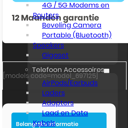
4G / 5G Modems en
Routers
12
Maanden garantie
Beveling Camera
Portable (Bluetooth)
Speakers
Gigaset
Telefoon Accessoires
[models code=model_697125]
AirPods/Earbuds
Laders
Adapters
Laad en Data
Kabels
Belangrijke informatie