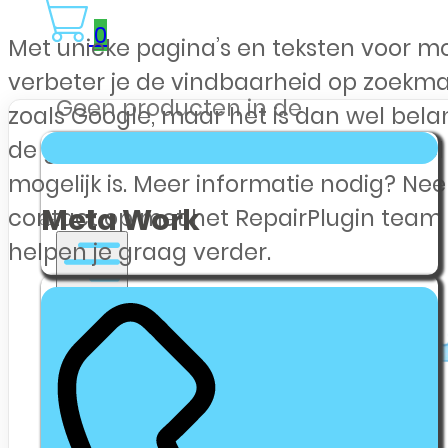
0
Met unieke pagina’s en teksten voor m
verbeter je de vindbaarheid op zoekm
Geen producten in de
zoals Google, maar het is dan wel belan
winkelwagen.
de geschreven content voor elk model 
mogelijk is. Meer informatie nodig? Ne
Meta Work
contact op met het RepairPlugin team
helpen je graag verder.
Webshop Zakelijk