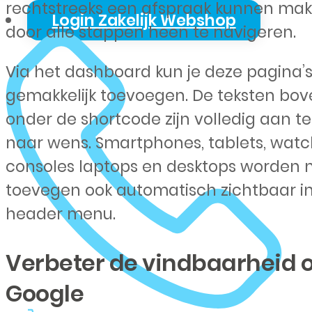
rechtstreeks een afspraak kunnen ma
Login Zakelijk Webshop
door alle stappen heen te navigeren.
Via het dashboard kun je deze pagina’
gemakkelijk toevoegen. De teksten bov
onder de shortcode zijn volledig aan t
naar wens. Smartphones, tablets, watc
consoles laptops en desktops worden 
toevegen ook automatisch zichtbaar in
header menu.
Verbeter de vindbaarheid 
Google