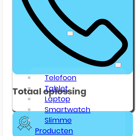
Klanten
Senioren Telefonie
Webshop
🔥 Outlet Deals
Electronica & Gadgets
Telefoon
Tablet
Totaal oplossing
Laptop
Smartwatch
Slimme
Producten