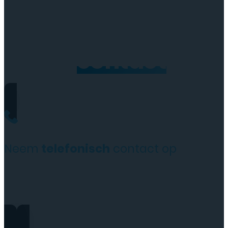
Neem
contact
op
Neem
telefonisch
contact op
0206973068