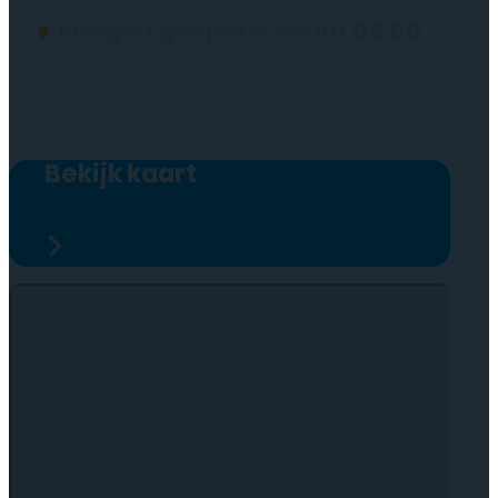
●
Morgen geopend vanaf
09:00
Bekijk kaart