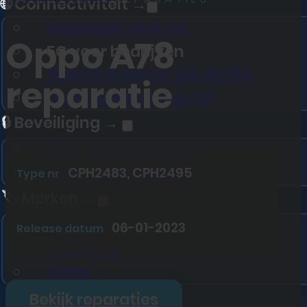
🌐 Connectiviteit →
Glasvezel Internet
Oppo A78
5G voor bedrijven
Tijdelijk Internet via 4G/5G
reparatie
Unlimited 5G Back-UP
🔒 Beveiliging →
Ajax Alarmsysteem
Camera Beveiliging
CPH2483, CPH2495
Type nr
🏷️ Merken →
Apple
06-01-2023
Release datum
Samsung
Jabra
🏢 Totaaloplossing
Bekijk reparaties