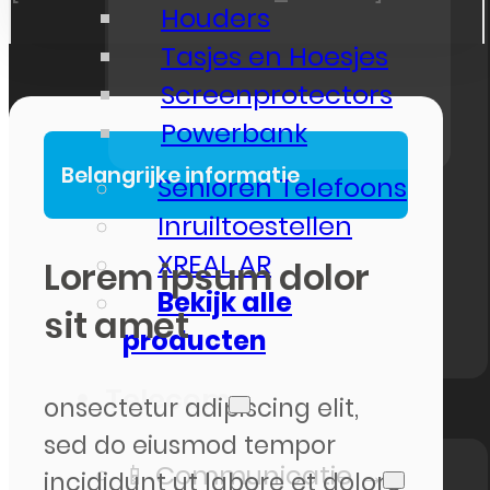
Houders
Tasjes en Hoesjes
Screenprotectors
Powerbank
Belangrijke informatie
Senioren Telefoons
Inruiltoestellen
XREAL AR
Lorem ipsum dolor
Bekijk alle
sit amet
producten
Telecom
onsectetur adipiscing elit,
sed do eiusmod tempor
📱 Communicatie →
incididunt ut labore et dolore