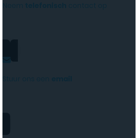
Neem
telefonisch
contact op
0206973068
Stuur ons een
email
website@rydotelecom.nl