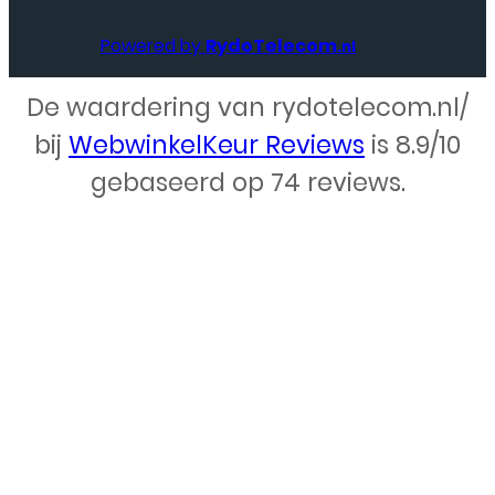
Powered by
RydoTelecom
.nl
De waardering van rydotelecom.nl/
Webdesign – Rydo Telecom
bij
WebwinkelKeur Reviews
is 8.9/10
gebaseerd op 74 reviews.