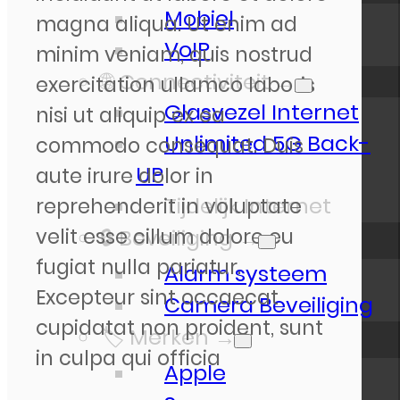
Mobiel
magna aliqua. Ut enim ad
VoIP
minim veniam, quis nostrud
🌐 Connectiviteit →
exercitation ullamco laboris
Glasvezel Internet
nisi ut aliquip ex ea
Unlimited 5G Back-
commodo consequat. Duis
UP
aute irure dolor in
reprehenderit in voluptate
Tijdelijk Internet
velit esse cillum dolore eu
🔒 Beveiliging →
fugiat nulla pariatur.
Alarm systeem
Excepteur sint occaecat
Camera Beveiliging
cupidatat non proident, sunt
🏷️ Merken →
in culpa qui officia
Apple