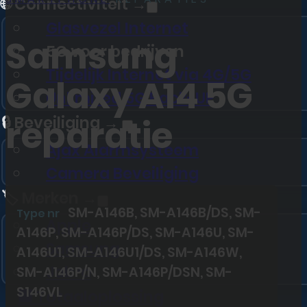
🌐 Connectiviteit →
Glasvezel Internet
Samsung
5G voor bedrijven
Tijdelijk Internet via 4G/5G
Galaxy A14 5G
Unlimited 5G Back-UP
reparatie
🔒 Beveiliging →
Ajax Alarmsysteem
Camera Beveiliging
🏷️ Merken →
SM-A146B, SM-A146B/DS, SM-
Type nr
Apple
A146P, SM-A146P/DS, SM-A146U, SM-
Samsung
A146U1, SM-A146U1/DS, SM-A146W,
Jabra
SM-A146P/N, SM-A146P/DSN, SM-
S146VL
🏢 Totaaloplossing