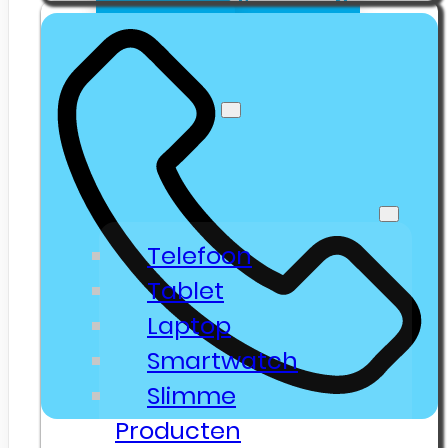
Klanten
Senioren Telefonie
Webshop
🔥 Outlet Deals
Electronica & Gadgets
Telefoon
Tablet
Laptop
Smartwatch
Slimme
Producten