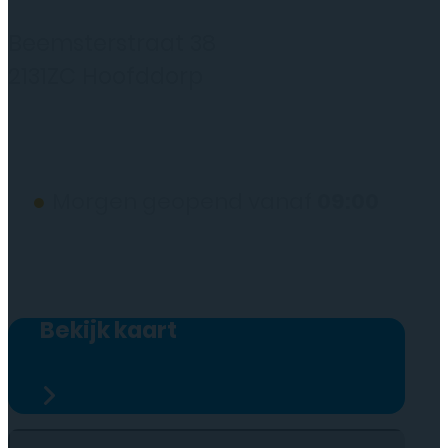
Rydo Telecom
Beemsterstraat 38
2131ZC Hoofddorp
(wij werken alleen op afspraak)
●
Morgen geopend vanaf
09:00
Bekijk kaart