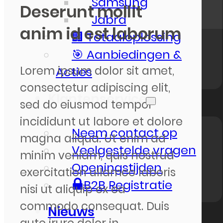
Samsung
Deserunt mollit
Jabra
anim id est laborum
🏢 Totaaloplossing
🎯 Aanbiedingen &
Lorem ipsum dolor sit amet,
Acties
consectetur adipiscing elit,
Klantenservice
sed do eiusmod tempor
incididunt ut labore et dolore
Neem contact op
magna aliqua. Ut enim ad
Veelgestelde vragen
minim veniam, quis nostrud
Openingstijden
exercitation ullamco laboris
B2B Registratie
nisi ut aliquip ex ea
commodo consequat. Duis
Nieuws
aute irure dolor in