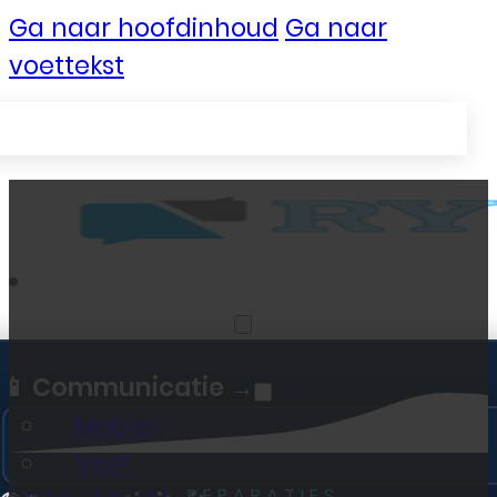
Ga naar hoofdinhoud
Ga naar
voettekst
Zakelijke Telecom
📱 Communicatie →
Mobiel
VoIP
SMARTPHONE
REPARATIES