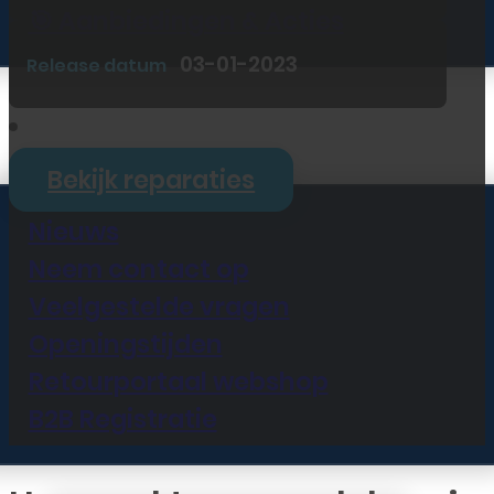
🎯 Aanbiedingen & Acties
03-01-2023
Release datum
Informatie
Bekijk reparaties
Nieuws
Neem contact op
Veelgestelde vragen
Openingstijden
Retourportaal webshop
B2B Registratie