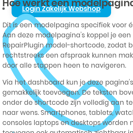
Hoe werkt een modelpagin
Login Zakelijk Webshop
Dit is een modelpagina specifiek voor 
Aan deze modelpagina’s koppel je een
RepairPlugin model-shortcode, zodat 
rechtstreeks een afspraak kunnen ma
door alle stappen heen te navigeren.
Via het dashboard kun je deze pagina’
gemakkelijk toevoegen. De teksten bov
onder de shortcode zijn volledig aan t
naar wens. Smartphones, tablets, watc
consoles laptops en desktops worden 
toevegen ook automatisch zichtbaar in