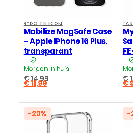
,
,
,
RYDO TELECOM
TAS
Mobilize MagSafe Case
My
– Apple iPhone 16 Plus,
Sa
transparant
FE
Morgen in huis
Mor
€
14,99
€
1
€
11,99
€
9
Oorspronkelijke
Oo
Huidige
Hu
prijs
pri
prijs
pri
was:
wa
is:
is:
€ 14,99.
€ 1
€ 11,99.
€ 9
-20%
-