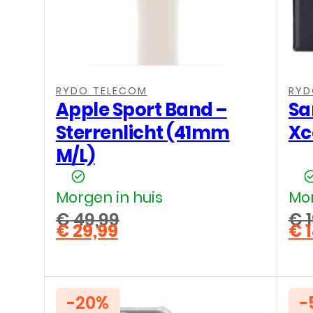
,
,
,
,
,
,
RYDO TELECOM
RYD
Apple Sport Band –
Sa
Sterrenlicht (41mm
Xc
M/L)
Morgen in huis
Mor
€
49,99
€
1
€
29,99
€
1
Oorspronkelijke
Oo
Huidige
Hu
prijs
pri
prijs
pri
was:
wa
is:
is:
€ 49,99.
€ 1
€ 29,99.
€ 1
-20%
-