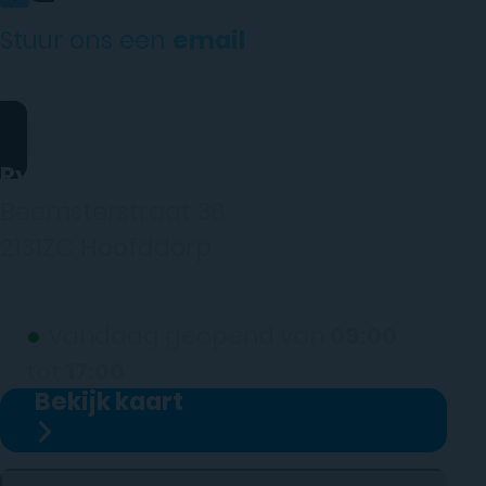
Stuur ons een
email
website@rydotelecom.nl
Rydo Telecom
Beemsterstraat 38
2131ZC Hoofddorp
(wij werken alleen op afspraak)
●
Vandaag geopend van
09:00
tot
17:00
Bekijk kaart