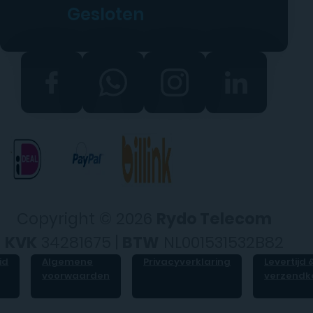
Gesloten
Copyright © 2026
Rydo Telecom
KVK
34281675 |
BTW
NL001531532B82
id
Algemene
Privacyverklaring
Levertijd 
voorwaarden
verzendk