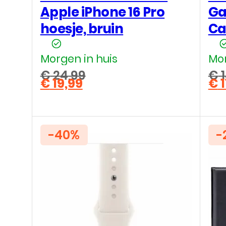
Apple iPhone 16 Pro
Ga
hoesje, bruin
Ca
Morgen in huis
Mor
€
24,99
€
1
€
19,99
€
1
Oorspronkelijke
Oo
Huidige
Hu
prijs
pri
prijs
pri
was:
wa
is:
is:
€ 24,99.
€ 1
€ 19,99.
€ 1
-40%
-