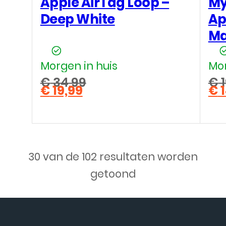
Apple AirTag Loop –
My
Deep White
Ap
Ma
Morgen in huis
Mor
€
34,99
€
1
€
19,99
€
1
Oorspronkelijke
Oo
Huidige
Hu
prijs
pri
prijs
pri
was:
wa
is:
is:
€ 34,99.
€ 1
€ 19,99.
€ 1
30 van de 102 resultaten worden
getoond