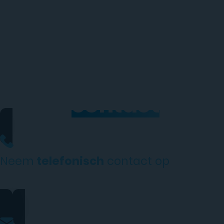
Neem
contact
op
Neem
telefonisch
contact op
0206973068