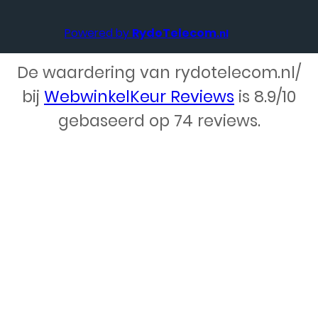
Powered by
RydoTelecom
.nl
De waardering van rydotelecom.nl/
bij
WebwinkelKeur Reviews
is 8.9/10
Webdesign – Rydo Telecom
gebaseerd op 74 reviews.