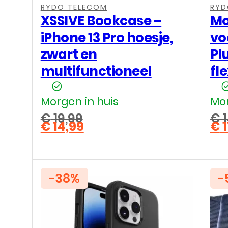
RYDO TELECOM
RYD
XSSIVE Bookcase –
Mo
iPhone 13 Pro hoesje,
vo
zwart en
Pl
multifunctioneel
fl
Morgen in huis
Mor
€
19,99
€
1
€
14,99
€
1
Oorspronkelijke
Oo
Huidige
Hu
prijs
pri
prijs
pri
was:
wa
is:
is:
€ 19,99.
€ 1
€ 14,99.
€ 1
-38%
-