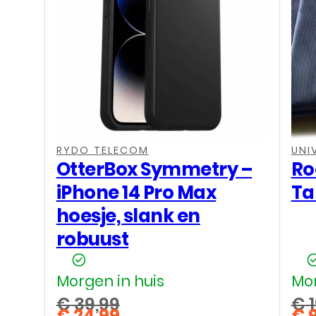
,
,
,
,
,
RYDO TELECOM
UNI
OtterBox Symmetry –
Ro
iPhone 14 Pro Max
Tab
hoesje, slank en
robuust
Morgen in huis
Mor
€
39,99
€
1
€
24,99
€
9