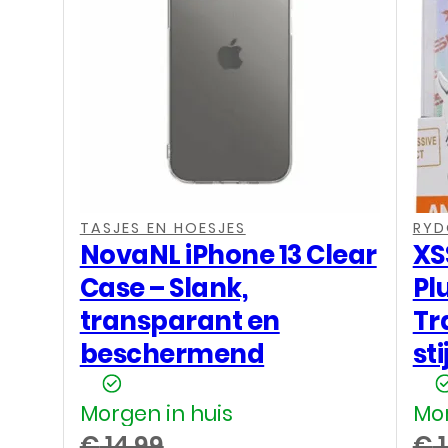
,
,
,
TASJES EN HOESJES
RYD
NovaNL iPhone 13 Clear
XS
Case – Slank,
Pl
transparant en
Tr
beschermend
sti
Morgen in huis
Mor
€
14,99
€
1