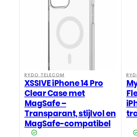
,
,
,
,
RYDO TELECOM
RYD
XSSIVE iPhone 14 Pro
My
Clear Case met
Fl
MagSafe –
iP
Transparant, stijlvol en
tr
MagSafe-compatibel