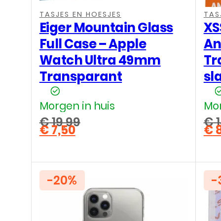
,
,
,
,
TASJES EN HOESJES
TAS
Eiger Mountain Glass
XS
Full Case – Apple
An
Watch Ultra 49mm
Tr
Transparant
sl
Morgen in huis
Mor
€
19,99
€
1
€
7,50
€
8
Oorspronkelijke
Oo
Huidige
Hu
prijs
pri
prijs
pri
was:
wa
is:
is:
€ 19,99.
€ 1
€ 7,50.
€ 8
-20%
-