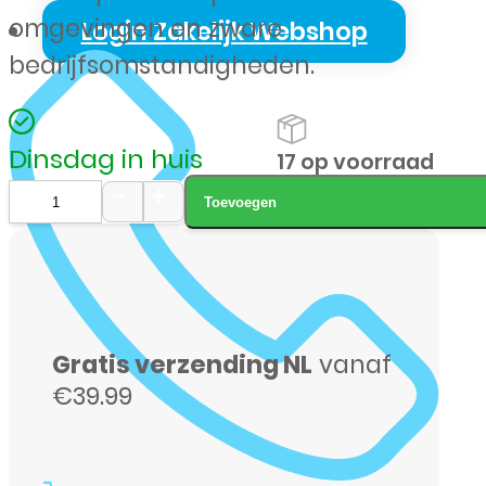
omgevingen en zware
Login Zakelijk Webshop
bedrijfsomstandigheden.
Dinsdag in huis
17 op voorraad
Toevoegen
Samsung
G-
736
Xcover
Gratis verzending NL
vanaf
6
€39.99
Pro
128GB
Enterprise