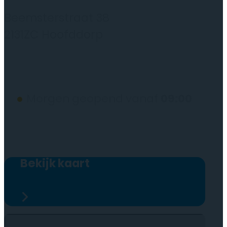
Rydo Telecom
Beemsterstraat 38
2131ZC Hoofddorp
(wij werken alleen op afspraak)
●
Morgen geopend vanaf
09:00
Bekijk kaart