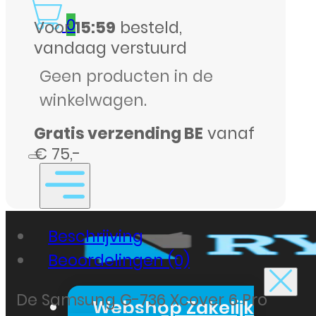
aantal
0
Voor
15:59
besteld,
vandaag verstuurd
Geen producten in de
winkelwagen.
Gratis verzending BE
vanaf
€ 75,-
Beschrijving
Beoordelingen (0)
De Samsung G-736 Xcover 6 Pro
Webshop Zakelijk