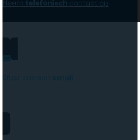
Neem
telefonisch
contact op
0206973068
Stuur ons een
email
website@rydotelecom.nl